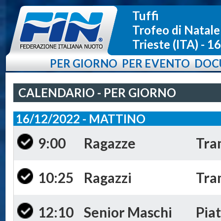
Tuffi
Trofeo di Natale
Trieste (ITA) - 
PER GIORNO
PER EVENTO
DOC
CALENDARIO - PER GIORNO
16/12/2022 - MATTINO
9:00
Ragazze
Tra
10:25
Ragazzi
Tra
12:10
Senior Maschi
Piat