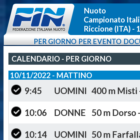
Nuoto
Campionato Ital
Riccione (ITA) 
PER GIORNO
PER EVENTO
DOC
CALENDARIO - PER GIORNO
10/11/2022 - MATTINO
9:45
UOMINI
400 m Misti 
10:06
DONNE
50 m Dorso -
10:14
UOMINI
50 m Farfall