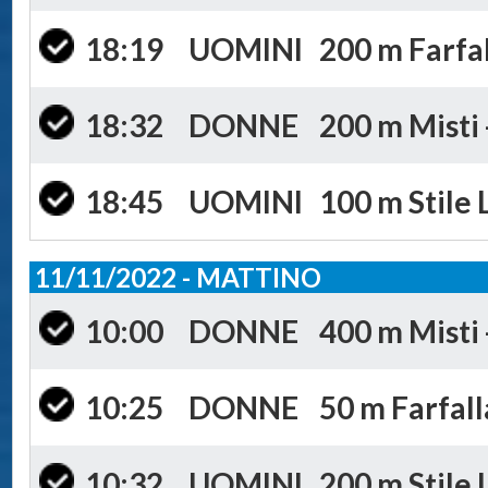
18:19
UOMINI
200 m Farfal
18:32
DONNE
200 m Misti 
18:45
UOMINI
100 m Stile 
11/11/2022 - MATTINO
10:00
DONNE
400 m Misti 
10:25
DONNE
50 m Farfall
10:32
UOMINI
200 m Stile 