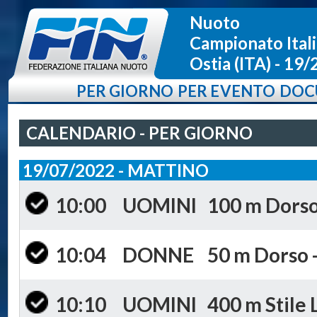
Nuoto
Campionato Ital
Ostia (ITA) - 19
PER GIORNO
PER EVENTO
DOC
CALENDARIO - PER GIORNO
19/07/2022 - MATTINO
10:00
UOMINI
100 m Dorso 
10:04
DONNE
50 m Dorso -
10:10
UOMINI
400 m Stile 