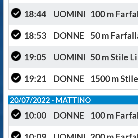
18:44
UOMINI
100 m Farfal
18:53
DONNE
50 m Farfall
19:05
UOMINI
50 m Stile Li
19:21
DONNE
1500 m Stile
20/07/2022 - MATTINO
10:00
DONNE
100 m Farfal
10:09
UOMINI
200 m Farfal