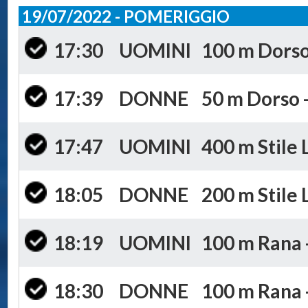
19/07/2022 - POMERIGGIO
17:30
UOMINI
100 m Dorso 
17:39
DONNE
50 m Dorso -
17:47
UOMINI
400 m Stile 
18:05
DONNE
200 m Stile 
18:19
UOMINI
100 m Rana -
18:30
DONNE
100 m Rana -