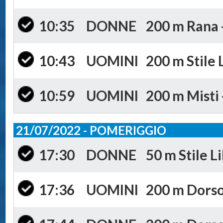
10:35
DONNE
200 m Rana -
10:43
UOMINI
200 m Stile 
10:59
UOMINI
200 m Misti 
21/07/2022 - POMERIGGIO
17:30
DONNE
50 m Stile Li
17:36
UOMINI
200 m Dorso 